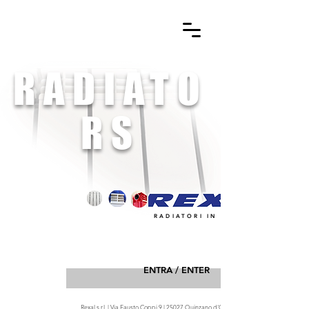
RADIATO
RS
RADIATORI IN ALLUMINIO
ENTRA / ENTER
Rexal s.r.l. | Via Fausto Coppi 9 | 25027 Quinzano d'Oglio (BS) Italia |